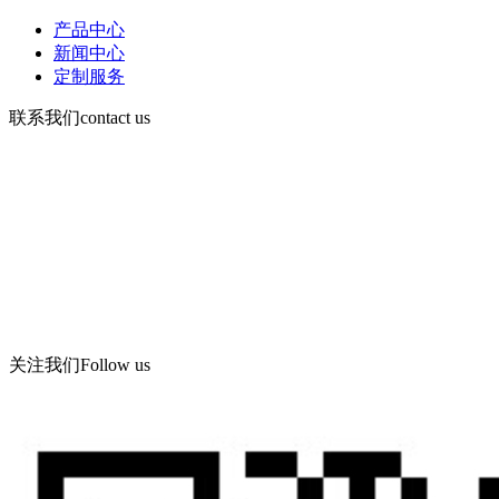
产品中心
新闻中心
定制服务
联系我们
contact us
手机：13730903168
电话d86-532-86619078
传真：86-532-86619066
Email： wning@apc -qd.com
地址：青岛西海岸新区海滨工业园飞宇路美华实业有限公司
关注我们
Follow us