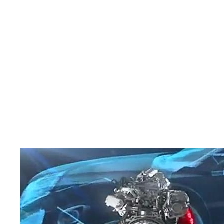
2、建立有限元模型及汽车排气系统模型。
建立有限元模型时，应考虑其定位参数、特征参数等具体
情况。特征参数包括排气系统中的管体、筒体金属材料的厚
度、发动机质量、橡胶吊耳、波纹管刚度和密度等。汽车发动
机的定位参数包括排气系统的位置、悬置位置、质心位置等。
建立流场分析网格模型时，流场分析的计算范围是汽车排气系
统的空腔。当划分模型网格时，要科学、有效地简化汽车排气
系统内部结构，从而保证仿真结果的真实性。混合网格模型的
划分可分为棱柱四面体、棱柱形五面体和棱柱形六面体。有些
比较简单的催音器、排气管部件、波纹管主要采用结构化六面
体网格，较复杂的前消音器和后消音器采用无结构四面体网
格，这种方法不仅能有效提高计算效率，而且能保证计算精
度。进行网格划分时，应有效地控制网格质量。