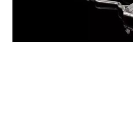
一、CAE与汽车排气系统的实用功能。
1、CAE技术的实用性。
车辆排放系统是一个非常复杂的系统，在研发过程中，与
排气系统各部分的分析工作、计算工作、设计工作有着非常紧
密的联系，利用CAE技术能够全面地反映排气系统的所有特
性，从而选择与发动机更匹配的排气系统产品。应用CAE技
术在实际汽车研发过程中具有如下实际作用：一是应用CAE
技术可以有效地缩短汽车开发开发周期，将CAE技术应用于
汽车建模与分析工作中的参数化造型和实体造型，大大方便了
参数和模型的修改，使确定合理结构参数所需的时间进一步缩
短。二是可以有效降低汽车研发成本。利用CAE工具可以有
效地分析汽车各部件在汽车研发过程中的作用，其研发费用比