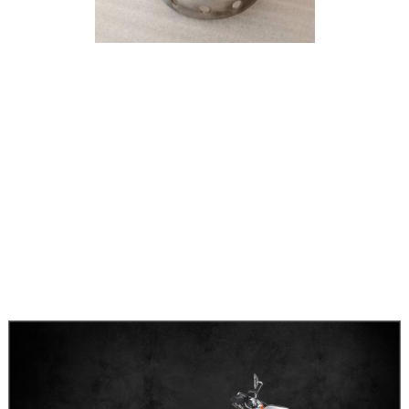
消音器堵塞会严重影响汽车的正常启动和运作。
一辆新大洲125(本田王款CG机)摩托车，行车1500多公里后，
在一个严冬的早上，出现了不可以启动的状况。售后服务人员
盲目跟风地修理了大半天，但未能排除故障。，经过专业人员
的指导锁定，排气不畅。拆开2个排气消音器，手感比原来重
很多，放入专用容器，加入100度高溫开水，不久，排气消音
器便会流出大量的水。原因是消音器底端有滴孔堵塞，燃料进
行燃烧产生的水蒸气遇冷成水后不可以排出，日久许多积水遇
低温凝固成冰堵塞，消音器无法排出。原本非常简单的小故障
却把全新的汽车拆开，一段时间又是电路，一段时间又是油路
车主使对原本声名狼藉的汽车失去信心。维修人员判断失误，
是徒劳的，浪费了宝贵的时间。