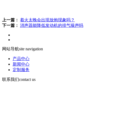
消音器不仅耐用，而且美观，而且消除噪音效果良好。
上一篇：
着火太晚会出现放炮现象吗？
下一篇：
消声器能降低发动机的排气噪声吗
网站导航
site navigation
产品中心
新闻中心
定制服务
联系我们
contact us
手机：13730903168
电话d86-532-86619078
传真：86-532-86619066