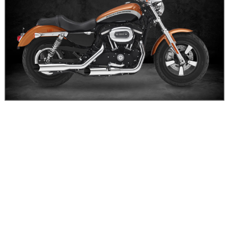
第二，消音器失去了消除噪音功能。
一点
摩托车消音器
非常容易损坏，大部分每年用完一次，都是
在消音器后侧高溫空气氧化或内部水分，进行燃烧废气浸蚀出
洞，消除噪音芯脱落，从而失去消除噪音功能。高溫烧蓝后甩
到消除噪音前端，加速该处空气氧化，日久出现浸蚀变薄直至
洞口，失去消除噪音功能。频繁更换消音器，给车主带来无穷
无尽的烦恼。比如原来90后的天津本田，是一种高品质的汽
车，曾一度被人们所吸引。消音器很难保持原样。假如厂家用
不锈钢板更换消音器材料，会大大延长其使用期限。摩托车消
音器制造商用氩弧焊改裝了许多大排量汽车消音器，不锈钢板