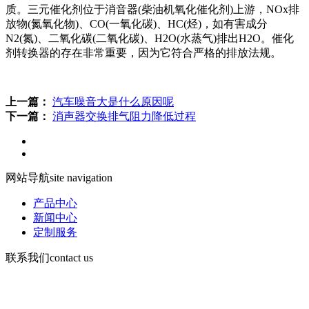
质。三元催化剂位于消音器(柴油机氧化催化剂)上游，NOx排
放物(氮氧化物)、CO(一氧化碳)、HC(烃)，如有害成分
N2(氮)、二氧化碳(二氧化碳)、H2O(水蒸气)排出H2O。催化
剂转换器的存在非常重要，因为它符合严格的排放法规。
上一篇：
汽车噪音大是什么原因呢
下一篇：
消声器交换排气阻力降低过程
网站导航
site navigation
产品中心
新闻中心
定制服务
联系我们
contact us
手机：13730903168
电话d86-532-86619078