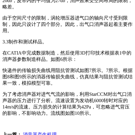
20db，皮带内的平均值为27db，消声效果受空间布局的限制，
略差。
由于空间尺寸的限制，涡轮增压器进气口的轴向尺寸受到限
制，因此只设计了四个部分。因此，出气口消声器起着主要作
用。
3.3制作和测试样品。
在CATIA中完成数据制造，然后使用3D打印技术根据表1中的
消声器参数制造样品。如图6所示：
快递件的传输损失曲线用阻抗管测试如图7所示。7所示。根据
图8和图9所示的消器传输损失曲线，仿真结果与阻抗管测试结
果一致，模拟模型可靠。
为了考虑消声器对进气气流的影响，利用StarCCM对出气口消
声器的压力进行了分析。流速设置为发动机6000转时对应的
14m/s的流速。压力损失的计算结果为42Pa，可忽略进气背压
的影响，不影响动力。流线图如图10所示。
上一篇：
消音器产生机理