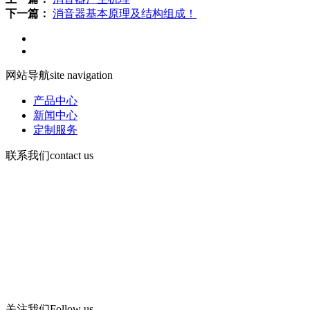
下一篇：
消音器基本原理及结构组成！
网站导航
site navigation
产品中心
新闻中心
定制服务
联系我们
contact us
手机：13730903168
电话d86-532-86619078
传真：86-532-86619066
Email： wning@apc -qd.com
地址：青岛西海岸新区海滨工业园飞宇路美华实业有限公司
关注我们
Follow us