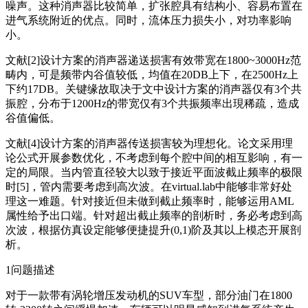
噪声。这种消声器比较简单，扩张腔具有结构小、容易布置在
进气系统附近的优点。同时，流体压力损失小，对功率影响
小。
文献[2]设计方案的消声器递送损害有效带宽在1800~3000Hz范
畴内，可是频带内谷值较低，均值在20DB上下，在2500Hz上
下约17DB。关键缘故取决于文中设计方案的消声器仅有3个共
振腔，分布于1200Hz的带宽仅有3个共振频率出現稀疏，造成
谷值偏低。
文献[4]设计方案的消声器传送损害较为理想化。论文采用理
论公式开展参数优化，不考虑到每个腔中间的相互影响，有一
定的局限。当内管直径较大以致于接近平面波截止频率的极限
时[5]，管内需要考虑到高次波。在virtual.lab中能够非常好处
理这一难题。针对接近但未做到截止频率时，能够运用AML
属性给予出口端。针对超出截止频率的剖析时，务必考虑到高
次波，根据仿真设定能够便捷提升(0,1)阶及其以上模态开展剖
析。
1问题描述
对于一款带有涡轮增压发动机的SUV车型，部分油门在1800