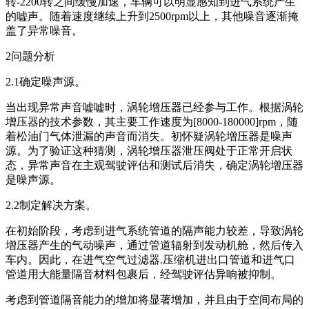
转-2200转之间缓慢加速，车辆可以明显感知到进气系统产生
的嘘声。随着速度继续上升到2500rpm以上，其他噪音逐渐掩
盖了异常噪音。
2问题分析
2.1确定噪声源。
当出现异常声音嘘嘘时，涡轮增压器已经参与工作。根据涡轮
增压器的技术参数，其主要工作速度为[8000-180000]rpm，随
着松油门气体泄漏的声音而消失。初怀疑涡轮增压器是噪声
源。为了验证这种猜测，涡轮增压器泄压阀处于正常开启状
态，异常声音在主观驾驶评估和测试后消失，确定涡轮增压器
是噪声源。
2.2制定解决方案。
在初始阶段，考虑到进气系统管道的隔声能力较差，导致涡轮
增压器产生的气动噪声，通过管道辐射到发动机舱，然后传入
车内。因此，在进气空气过滤器.压缩机进出口管道和进气口
管道用大能量隔音材料包裹后，经驾驶评估异响被抑制。
考虑到管道隔音能力的增加将显著增加，并且由于空间布局的