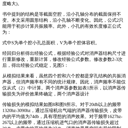
度略大)。
书中提到的结构是等截面空腔，沿小孔轴分布的截面保持不
变。本文采用圆形结构，沿小孔轴不断变化。因此，公式2只
能用于初步计算共振频率。此外，小孔的有效长度修正公式
为：
式中S为单个腔小孔总面积，V为单个腔体容积。
经回归分析得出经验公式，根据经验公式对消声器结构尺寸进
行重新修改，重新计算，修改经验公式参数。修改参数2-3次
后，得出经验公式稳定，见图5：
从模拟结果来看，虽然四个腔和六个腔都是穿孔结构的共振消
声器，但消声频率有不同的统计规律。因此，消声频率不能仅
仅从式（2）中计算。两个消声器参数如表1所示，以消声器传
输损失为评价效果终确定，两个消声器设计
传输损失的模拟结果如图8和图9所示。对于20db以上的频带
1320hz-3090hz，通过压缩机出气端的消声器传输损失，皮带
内的平均值为74db，具有理想的消声效果。对于频带1627hz-
267以上的频带，通过压缩机进气口的消声器传输损失超过