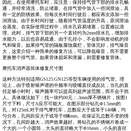
因此，在使用摩托车时，应注意：保持排气管下部的排水孔畅
通，并经常清洗，防止堵塞。在排气管中加入一些润滑油，具
有一定的防锈效果。但每次长时间行驶后，都应再次添加一些
润滑油。由于长时间行驶，随着排气管温度的升高，原润滑油
会蒸发。在实际使用过程中，排水孔容易堵塞，位置难以清
理。此时，排气管下部的另一个直径约为2mm排水孔，增加排
水能力，以后也容易疏通。由于孔径小，不会影响发动机的排
气和噪音。如果排气管的隔板腐蚀腐烂，管体完好，排气噪音
大，这里介绍一种简单的修复方法，可以降低噪音，而不需要
更换整个排气管。如果管体损坏和泄漏，则需要修复管体。
摩托车消声器筒体修复尺寸图
这种方法特别适用GS125.GN125等型车辆使用的排气管。理
论上，由于喷射噪声谱的中频率与喷嘴直径成反比，当孔的直
径足够小时时，噪声频率可以提高到超声波范围，而不会干扰
人。具体做法如下：找一块约00元：.3mm厚不锈钢片，按图1
尺寸下料，尺寸A应尽可能大。在图示部分钻孔Ф1.5mm的
孔，对125mL对于排气摩托车，总数应大于或等于140辆，均
匀分布，孔间距应大于或等于8辆mm。在保证孔总数不变的情
况下，孔间距越大，消声效果越好。将钻孔的不锈钢片卷成一
个大的.一个小圆筒，大头的直径略大于Ф16mm，小头的直径