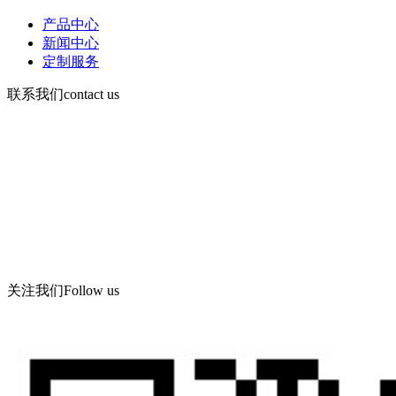
产品中心
新闻中心
定制服务
联系我们
contact us
手机：13730903168
电话d86-532-86619078
传真：86-532-86619066
Email： wning@apc -qd.com
地址：青岛西海岸新区海滨工业园飞宇路美华实业有限公司
关注我们
Follow us