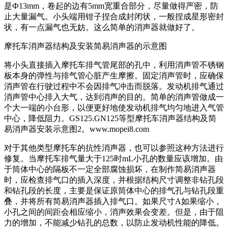
是Ф13mm，卷起的边有5mm宽重合部分，尽量做得严密，防
止大量漏气。小头端用钳子捏合成封闭状，一般捏成星形密封
状，有一点漏气也无妨。这么简单的消声器就做好了。
摩托车消声器结构及安装简易消声器的示意图
将小头直接插入摩托车排气管尾部的孔中，利用消声管不锈钢
板本身的弹性与排气管心脏产生摩擦。固定消声管时，应确保
消声管在行驶过程中不会因排气冲击而脱落。发动机排气通过
消声管中心排入大气，达到消声的目的。简单的消声管做成一
个大一端的小台形，以便更好地使发动机排气均匀地进入气管
中心，降低阻力。GS125.GN125等型摩托车消声器结构及简
易消声器安装示意图2。www.mopei8.com
对于其他类型摩托车的抗性消声器，也可以参照这种方法进行
修复。当摩托车排气量大于125时mL小孔的数量应该增加。由
于筒体中心的隔板不一定全部腐蚀损坏，在制作简易消声器
时，应检查排气口的插入深度，并根据结构尺寸调整非钻孔段
和钻孔段的长度，主要是保证原筒体中心的排气孔与钻孔段重
叠，并将所有简易消声器插入排气口。如果尺寸A如果缩小，
小孔之间的间距会相应缩小，消声效果会变差。但是，由于阻
力的增加，不能减少钻孔的总数，以防止发动机性能的降低。