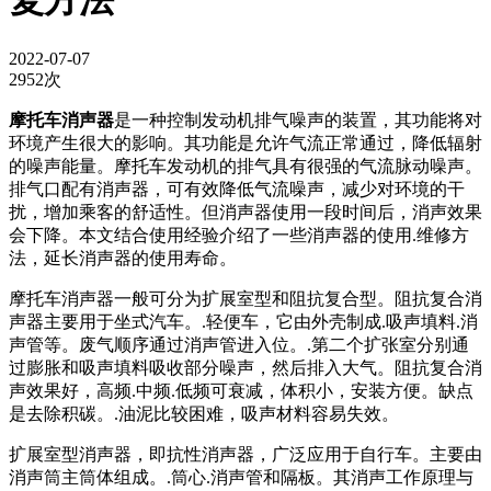
复方法
2022-07-07
2952次
摩托车消声器
是一种控制发动机排气噪声的装置，其功能将对
环境产生很大的影响。其功能是允许气流正常通过，降低辐射
的噪声能量。摩托车发动机的排气具有很强的气流脉动噪声。
排气口配有消声器，可有效降低气流噪声，减少对环境的干
扰，增加乘客的舒适性。但消声器使用一段时间后，消声效果
会下降。本文结合使用经验介绍了一些消声器的使用.维修方
法，延长消声器的使用寿命。
摩托车消声器一般可分为扩展室型和阻抗复合型。阻抗复合消
声器主要用于坐式汽车。.轻便车，它由外壳制成.吸声填料.消
声管等。废气顺序通过消声管进入位。.第二个扩张室分别通
过膨胀和吸声填料吸收部分噪声，然后排入大气。阻抗复合消
声效果好，高频.中频.低频可衰减，体积小，安装方便。缺点
是去除积碳。.油泥比较困难，吸声材料容易失效。
扩展室型消声器，即抗性消声器，广泛应用于自行车。主要由
消声筒主筒体组成。.筒心.消声管和隔板。其消声工作原理与