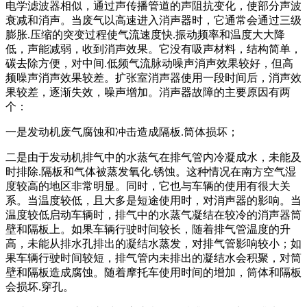
电学滤波器相似，通过声传播管道的声阻抗变化，使部分声波
衰减和消声。当废气以高速进入消声器时，它通常会通过三级
膨胀.压缩的突变过程使气流速度快.振动频率和温度大大降
低，声能减弱，收到消声效果。它没有吸声材料，结构简单，
碳去除方便，对中间.低频气流脉动噪声消声效果较好，但高
频噪声消声效果较差。扩张室消声器使用一段时间后，消声效
果较差，逐渐失效，噪声增加。消声器故障的主要原因有两
个：
一是发动机废气腐蚀和冲击造成隔板.筒体损坏；
二是由于发动机排气中的水蒸气在排气管内冷凝成水，未能及
时排除.隔板和气体被蒸发氧化.锈蚀。这种情况在南方空气湿
度较高的地区非常明显。同时，它也与车辆的使用有很大关
系。当温度较低，且大多是短途使用时，对消声器的影响。当
温度较低启动车辆时，排气中的水蒸气凝结在较冷的消声器筒
壁和隔板上。如果车辆行驶时间较长，随着排气管温度的升
高，未能从排水孔排出的凝结水蒸发，对排气管影响较小；如
果车辆行驶时间较短，排气管内未排出的凝结水会积聚，对筒
壁和隔板造成腐蚀。随着摩托车使用时间的增加，筒体和隔板
会损坏.穿孔。