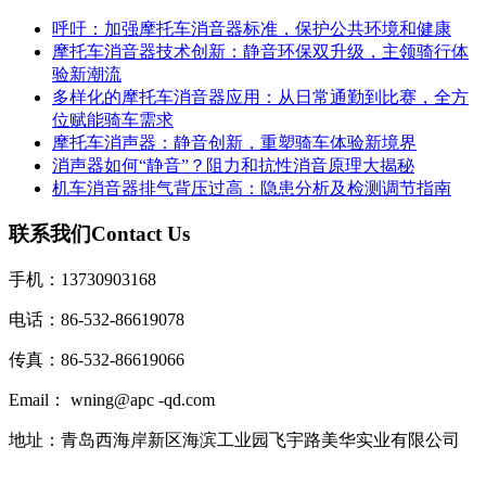
呼吁：加强摩托车消音器标准，保护公共环境和健康
摩托车消音器技术创新：静音环保双升级，主领骑行体
验新潮流
多样化的摩托车消音器应用：从日常通勤到比赛，全方
位赋能骑车需求
摩托车消声器：静音创新，重塑骑车体验新境界
消声器如何“静音”？阻力和抗性消音原理大揭秘
机车消音器排气背压过高：隐患分析及检测调节指南
联系我们
Contact Us
手机：13730903168
电话：86-532-86619078
传真：86-532-86619066
Email： wning@apc -qd.com
地址：青岛西海岸新区海滨工业园飞宇路美华实业有限公司