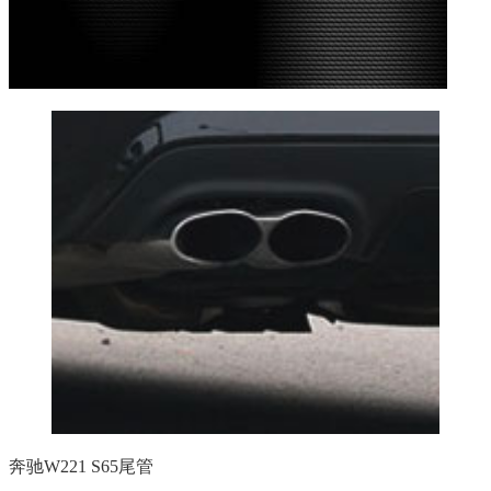
奔驰W221 S65尾管