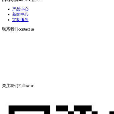
产品中心
新闻中心
定制服务
联系我们
contact us
手机：13730903168
电话d86-532-86619078
传真：86-532-86619066
Email： wning@apc -qd.com
地址：青岛西海岸新区海滨工业园飞宇路美华实业有限公司
关注我们
Follow us