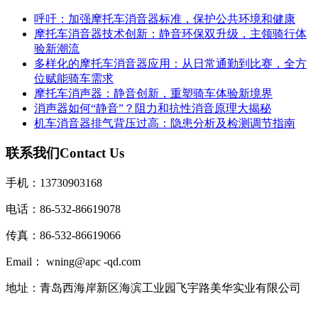
呼吁：加强摩托车消音器标准，保护公共环境和健康
摩托车消音器技术创新：静音环保双升级，主领骑行体
验新潮流
多样化的摩托车消音器应用：从日常通勤到比赛，全方
位赋能骑车需求
摩托车消声器：静音创新，重塑骑车体验新境界
消声器如何“静音”？阻力和抗性消音原理大揭秘
机车消音器排气背压过高：隐患分析及检测调节指南
联系我们
Contact Us
手机：13730903168
电话：86-532-86619078
传真：86-532-86619066
Email： wning@apc -qd.com
地址：青岛西海岸新区海滨工业园飞宇路美华实业有限公司