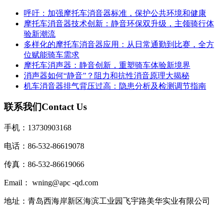
呼吁：加强摩托车消音器标准，保护公共环境和健康
摩托车消音器技术创新：静音环保双升级，主领骑行体
验新潮流
多样化的摩托车消音器应用：从日常通勤到比赛，全方
位赋能骑车需求
摩托车消声器：静音创新，重塑骑车体验新境界
消声器如何“静音”？阻力和抗性消音原理大揭秘
机车消音器排气背压过高：隐患分析及检测调节指南
联系我们
Contact Us
手机：13730903168
电话：86-532-86619078
传真：86-532-86619066
Email： wning@apc -qd.com
地址：青岛西海岸新区海滨工业园飞宇路美华实业有限公司