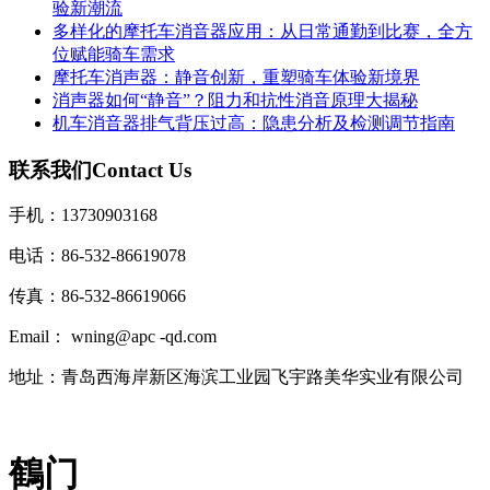
验新潮流
多样化的摩托车消音器应用：从日常通勤到比赛，全方
位赋能骑车需求
摩托车消声器：静音创新，重塑骑车体验新境界
消声器如何“静音”？阻力和抗性消音原理大揭秘
机车消音器排气背压过高：隐患分析及检测调节指南
联系我们
Contact Us
手机：13730903168
电话：86-532-86619078
传真：86-532-86619066
Email： wning@apc -qd.com
地址：青岛西海岸新区海滨工业园飞宇路美华实业有限公司
鶴门