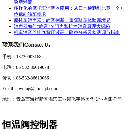
验新潮流
多样化的摩托车消音器应用：从日常通勤到比赛，全方
位赋能骑车需求
摩托车消声器：静音创新，重塑骑车体验新境界
消声器如何“静音”？阻力和抗性消音原理大揭秘
机车消音器排气背压过高：隐患分析及检测调节指南
联系我们
Contact Us
手机：13730903168
电话：86-532-86619078
传真：86-532-86619066
Email： wning@apc -qd.com
地址：青岛西海岸新区海滨工业园飞宇路美华实业有限公司
恒温阀控制器