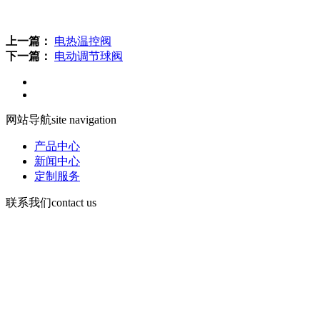
上一篇：
电热温控阀
下一篇：
电动调节球阀
网站导航
site navigation
产品中心
新闻中心
定制服务
联系我们
contact us
手机：13730903168
电话d86-532-86619078
传真：86-532-86619066
Email： wning@apc -qd.com