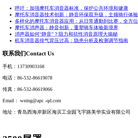
呼吁：加强摩托车消音器标准，保护公共环境和健康
摩托车消音器技术创新：静音环保双升级，主领骑行体验
多样化的摩托车消音器应用：从日常通勤到比赛，全方位
摩托车消声器：静音创新，重塑骑车体验新境界
消声器如何“静音”？阻力和抗性消音原理大揭秘
机车消音器排气背压过高：隐患分析及检测调节指南
联系我们
Contact Us
手机：13730903168
电话：86-532-86619078
传真：86-532-86619066
Email： wning@apc -qd.com
地址：青岛西海岸新区海滨工业园飞宇路美华实业有限公司