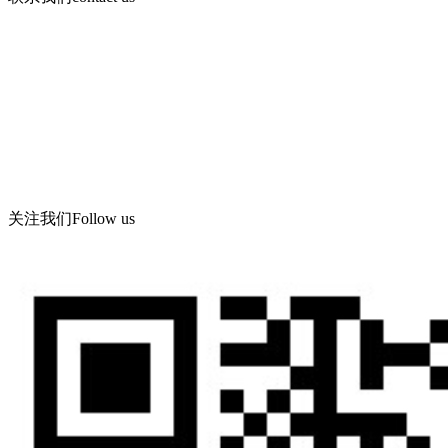
手机：13730903168
电话d86-532-86619078
传真：86-532-86619066
Email： wning@apc -qd.com
地址：青岛西海岸新区海滨工业园飞宇路美华实业有限公司
关注我们
Follow us